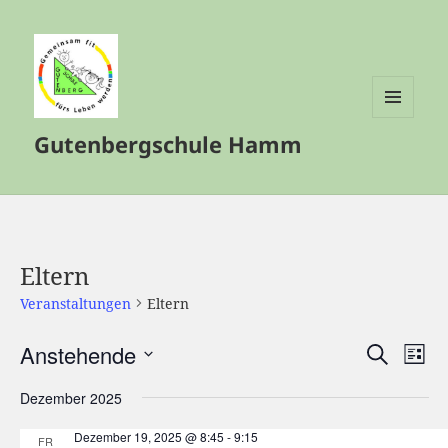
MENÜ
Gutenbergschule Hamm
UND
WIDGETS
Eltern
Veranstaltungen
Eltern
Anstehende
Veranstalt
Vera
SUCHE
LISTE
Such-
Ansi
Datum
Dezember 2025
und
Navi
wählen.
Ansichtenn
Dezember 19, 2025 @ 8:45
-
9:15
FR.