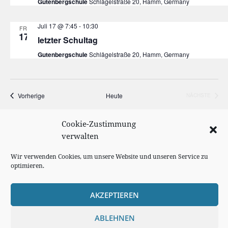
Gutenbergschule
Schlägelstraße 20, Hamm, Germany
Juli 17 @ 7:45
-
10:30
FR.
17
letzter Schultag
Gutenbergschule
Schlägelstraße 20, Hamm, Germany
Veranstaltungen
Vorherige
Heute
NÄCHSTE
VERANSTA
Cookie-Zustimmung
KALENDER ABONNIEREN
verwalten
Wir verwenden Cookies, um unsere Website und unseren Service zu
optimieren.
AKZEPTIEREN
Cookie Richtlinie
ABLEHNEN