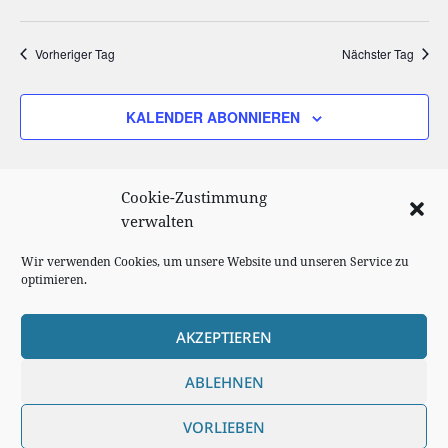
Such-
Ansi
Datum
und
Navi
wählen.
Vorheriger Tag
Nächster Tag
Ansichtenn
KALENDER ABONNIEREN
Cookie-Zustimmung
verwalten
Wir verwenden Cookies, um unsere Website und unseren Service zu
optimieren.
AKZEPTIEREN
Cookie Richtlinie
ABLEHNEN
Impressum
VORLIEBEN