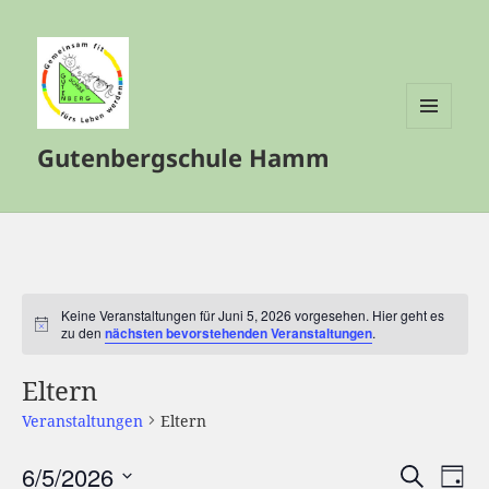
MENÜ
Gutenbergschule Hamm
UND
WIDGETS
Keine Veranstaltungen für Juni 5, 2026 vorgesehen. Hier geht es
Hinweis
zu den
nächsten bevorstehenden Veranstaltungen
.
Eltern
Veranstaltungen
Eltern
6/5/2026
Veranstalt
Vera
SUCHE
TAG