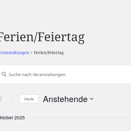
Ferien/Feiertag
eranstaltungen
Ferien/Feiertag
eranstaltungen
Geben
uch-
ie
und
Das
nsichtennavigation
Anstehende
Heute
chlüsselwort.
Datum
uche
wählen.
ktober 2025
nach
eranstaltungen