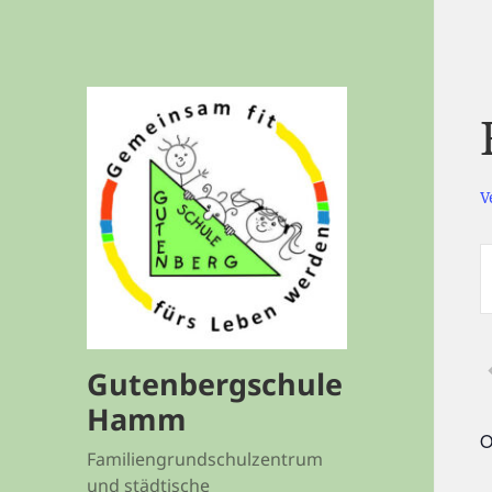
V
V
S
S
A
S
Gutenbergschule
S
Hamm
O
Familiengrundschulzentrum
V
und städtische