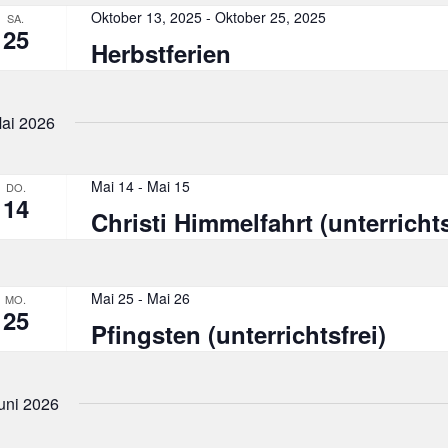
chlüsselwort.
Oktober 13, 2025
-
Oktober 25, 2025
SA.
25
Herbstferien
ai 2026
Mai 14
-
Mai 15
DO.
14
Christi Himmelfahrt (unterrichts
Mai 25
-
Mai 26
MO.
25
Pfingsten (unterrichtsfrei)
uni 2026