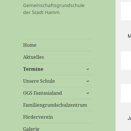
S
Gemeinschaftsgrundschule
der Stadt Hamm
M
Home
Aktuelles
untermenü
Termine
öffnen
untermenü
Unsere Schule
öffnen
untermenü
OGS Fantasialand
öffnen
Familiengrundschulzentrum
Förderverein
J
Galerie