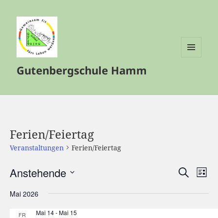
MENÜ
Gutenbergschule Hamm
UND
WIDGETS
Ferien/Feiertag
Veranstaltungen
Ferien/Feiertag
Anstehende
Veranstalt
Vera
SUCHE
LISTE
Such-
Ansi
Datum
Mai 2026
und
Navi
wählen.
Ansichtenn
Mai 14
-
Mai 15
FR.