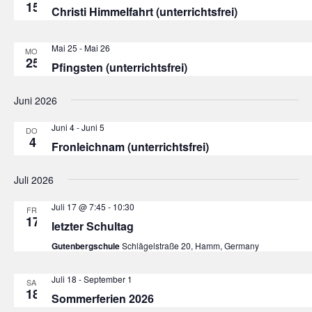
15
Christi Himmelfahrt (unterrichtsfrei)
Mai 25
-
Mai 26
MO.
25
Pfingsten (unterrichtsfrei)
Juni 2026
Juni 4
-
Juni 5
DO.
4
Fronleichnam (unterrichtsfrei)
Juli 2026
Juli 17 @ 7:45
-
10:30
FR.
17
letzter Schultag
Gutenbergschule
Schlägelstraße 20, Hamm, Germany
Juli 18
-
September 1
SA.
18
Sommerferien 2026