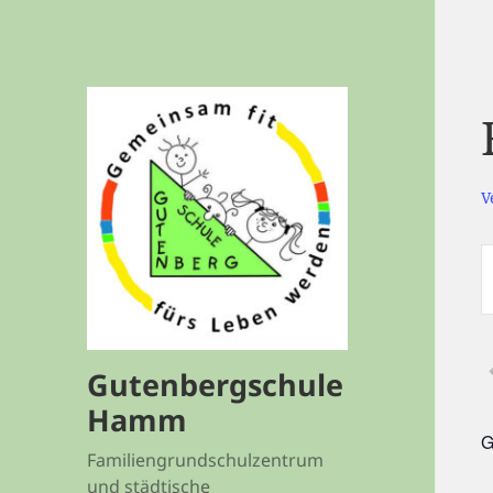
V
V
S
S
A
S
Gutenbergschule
S
Hamm
G
Familiengrundschulzentrum
V
und städtische