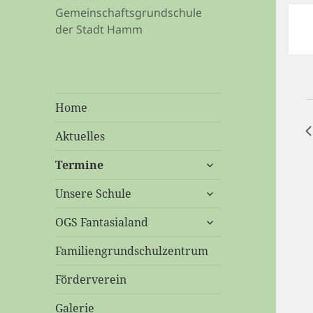
S
Gemeinschaftsgrundschule
der Stadt Hamm
Home
Aktuelles
untermenü
Termine
öffnen
untermenü
Unsere Schule
öffnen
untermenü
OGS Fantasialand
öffnen
Familiengrundschulzentrum
Förderverein
Galerie