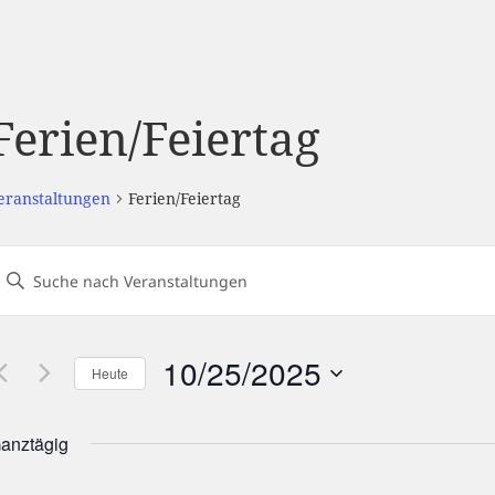
Ferien/Feiertag
eranstaltungen
Ferien/Feiertag
eranstaltungen
Geben
uch-
ie
und
Das
nsichtennavigation
10/25/2025
Heute
chlüsselwort.
Datum
uche
wählen.
anztägig
nach
eranstaltungen