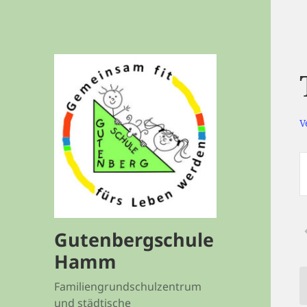
V
V
S
S
A
S
Gutenbergschule
S
Hamm
Familiengrundschulzentrum
V
und städtische