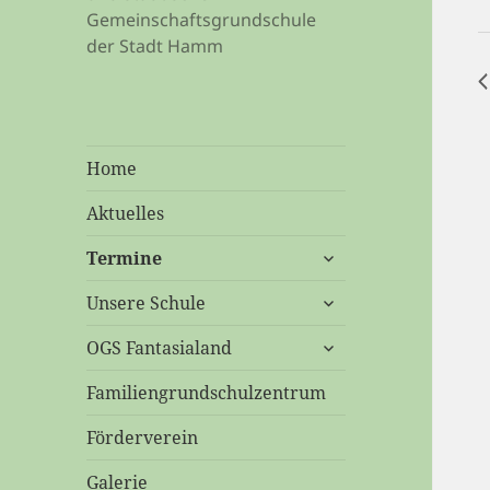
S
Gemeinschaftsgrundschule
der Stadt Hamm
Home
Aktuelles
untermenü
Termine
öffnen
untermenü
Unsere Schule
öffnen
untermenü
OGS Fantasialand
öffnen
Familiengrundschulzentrum
Förderverein
Galerie