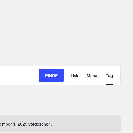
Veranstaltung
FINDE
Liste
Monat
Tag
Ansichten-
Navigation
vember 1, 2025 vorgesehen.
weis