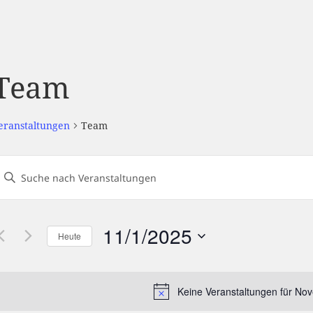
Team
eranstaltungen
Team
eranstaltungen
Geben
uch-
ie
und
Das
nsichtennavigation
11/1/2025
Heute
chlüsselwort.
Datum
uche
wählen.
nach
Keine Veranstaltungen für No
Hin
eranstaltungen