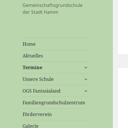
Gemeinschaftsgrundschule
der Stadt Hamm
Home
Aktuelles
untermenü
Termine
öffnen
untermenü
Unsere Schule
öffnen
untermenü
OGS Fantasialand
öffnen
Familiengrundschulzentrum
Förderverein
Galerie