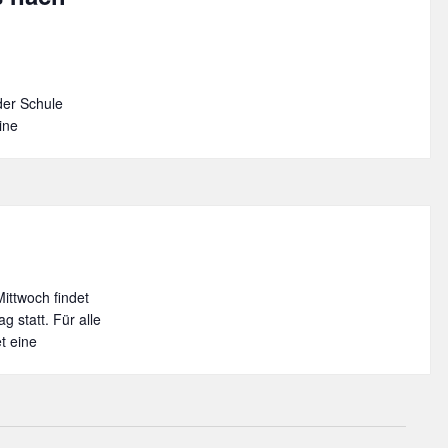
der Schule
ine
ittwoch findet
 statt. Für alle
t eine