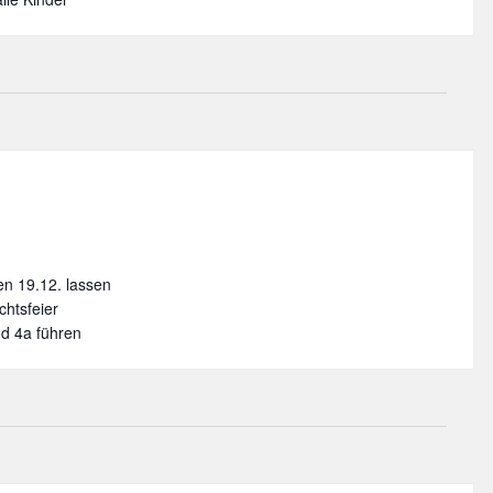
en 19.12. lassen
htsfeier
nd 4a führen
.