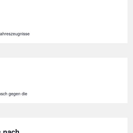
bjahreszeugnisse
usch gegen die
s nach