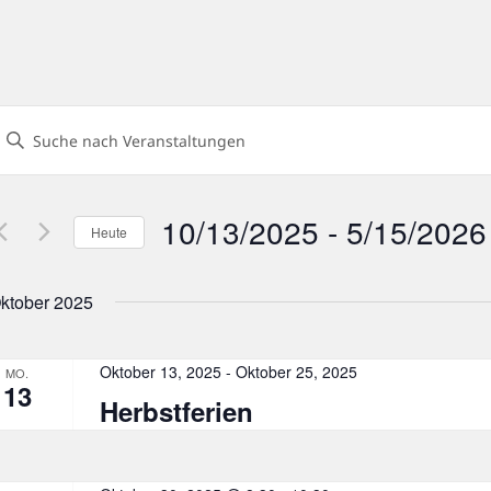
eranstaltungen
Geben
uch-
ie
und
Das
nsichtennavigation
10/13/2025
 - 
5/15/2026
Heute
chlüsselwort.
Datum
uche
wählen.
ktober 2025
nach
eranstaltungen
chlüsselwort.
Oktober 13, 2025
-
Oktober 25, 2025
MO.
13
Herbstferien