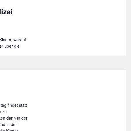
izei
Kinder, worauf
r über die
ag findet statt
n zu
ken dann in der
ind in der
lle Kinder