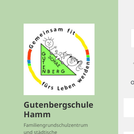
V
S
S
A
S
S
O
V
S
Gutenbergschule
Hamm
Familiengrundschulzentrum
und städtische