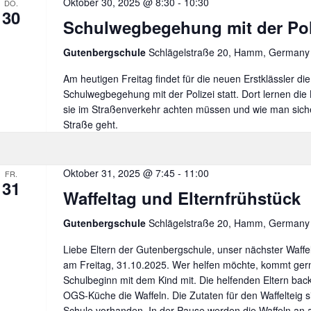
Oktober 30, 2025 @ 8:30
-
10:30
DO.
30
Schulwegbegehung mit der Pol
Gutenbergschule
Schlägelstraße 20, Hamm, Germany
Am heutigen Freitag findet für die neuen Erstklässler die
Schulwegbegehung mit der Polizei statt. Dort lernen die 
sie im Straßenverkehr achten müssen und wie man siche
Straße geht.
Oktober 31, 2025 @ 7:45
-
11:00
FR.
31
Waffeltag und Elternfrühstück
Gutenbergschule
Schlägelstraße 20, Hamm, Germany
Liebe Eltern der Gutenbergschule, unser nächster Waffelt
am Freitag, 31.10.2025. Wer helfen möchte, kommt ger
Schulbeginn mit dem Kind mit. Die helfenden Eltern bac
OGS-Küche die Waffeln. Die Zutaten für den Waffelteig s
Schule vorhanden. In der Pause werden die Waffeln an a