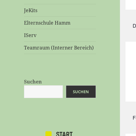
JeKits
Elternschule Hamm
D
IServ
Teamraum (Interner Bereich)
Suchen
SUCHEN
F