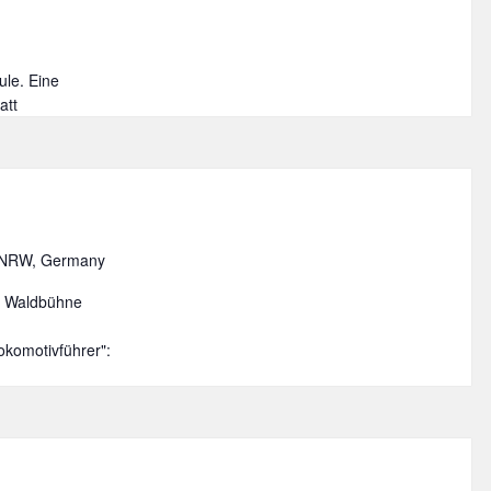
ule. Eine
att
 NRW, Germany
r Waldbühne
komotivführer":