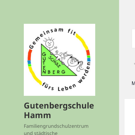
V
S
S
A
S
S
M
V
S
Gutenbergschule
Hamm
Familiengrundschulzentrum
und städtische