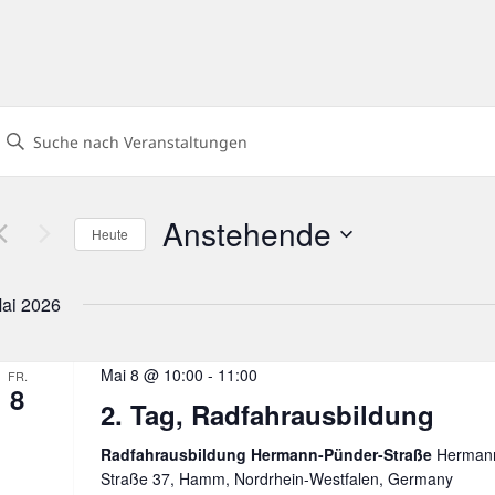
eranstaltungen
Geben
uch-
ie
und
Das
nsichtennavigation
Anstehende
Heute
chlüsselwort.
Datum
uche
wählen.
ai 2026
nach
eranstaltungen
chlüsselwort.
Mai 8 @ 10:00
-
11:00
FR.
8
2. Tag, Radfahrausbildung
Radfahrausbildung Hermann-Pünder-Straße
Hermann
Straße 37, Hamm, Nordrhein-Westfalen, Germany