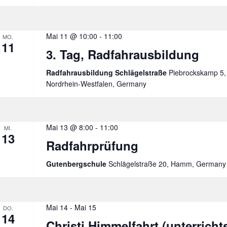
Mai 11 @ 10:00
-
11:00
MO.
11
3. Tag, Radfahrausbildung
Radfahrausbildung Schlägelstraße
Piebrockskamp 5
Nordrhein-Westfalen, Germany
Mai 13 @ 8:00
-
11:00
MI.
13
Radfahrprüfung
Gutenbergschule
Schlägelstraße 20, Hamm, Germany
Mai 14
-
Mai 15
DO.
14
Christi Himmelfahrt (unterrichts