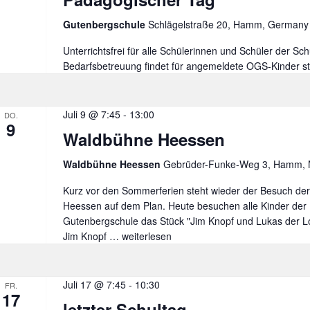
Gutenbergschule
Schlägelstraße 20, Hamm, Germany
Unterrichtsfrei für alle Schülerinnen und Schüler der Sch
Bedarfsbetreuung findet für angemeldete OGS-Kinder st
Juli 9 @ 7:45
-
13:00
DO.
9
Waldbühne Heessen
Waldbühne Heessen
Gebrüder-Funke-Weg 3, Hamm,
Kurz vor den Sommerferien steht wieder der Besuch de
Heessen auf dem Plan. Heute besuchen alle Kinder der
Gutenbergschule das Stück "Jim Knopf und Lukas der Lo
Jim Knopf …
Waldbühne
weiterlesen
Heessen
Juli 17 @ 7:45
-
10:30
FR.
17
letzter Schultag