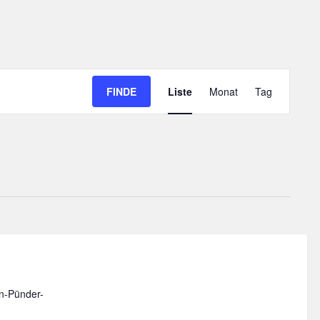
Veranstaltung
FINDE
Liste
Monat
Tag
Ansichten-
Navigation
-Pünder-