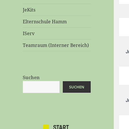
JeKits
Elternschule Hamm
IServ
Teamraum (Interner Bereich)
J
Suchen
SUCHEN
J