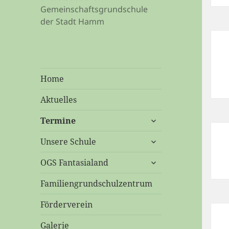
Gemeinschaftsgrundschule
der Stadt Hamm
Home
Aktuelles
untermenü
Termine
öffnen
untermenü
Unsere Schule
öffnen
untermenü
OGS Fantasialand
öffnen
Familiengrundschulzentrum
Förderverein
Galerie