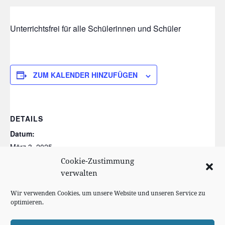
Unterrichtsfrei für alle Schülerinnen und Schüler
ZUM KALENDER HINZUFÜGEN
DETAILS
Datum:
März 3, 2025
Kategorien:
Cookie-Zustimmung
verwalten
Ferien/Feiertag
,
unterrichtsfrei
Wir verwenden Cookies, um unsere Website und unseren Service zu
Weihnachtsferien
Sportmotorischer Test (für die 2. Klasse)
optimieren.