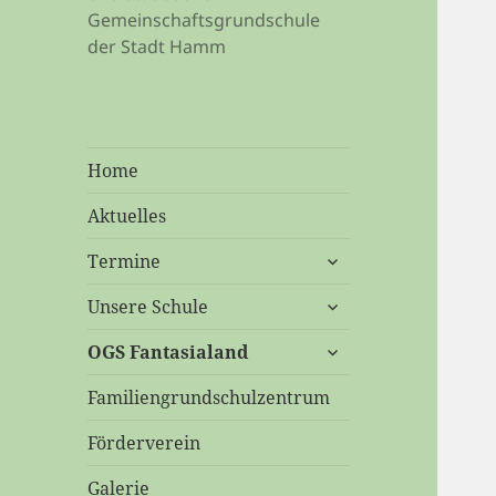
Gemeinschaftsgrundschule
der Stadt Hamm
Home
Aktuelles
untermenü
Termine
öffnen
untermenü
Unsere Schule
öffnen
untermenü
OGS Fantasialand
öffnen
Familiengrundschulzentrum
Förderverein
Galerie