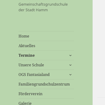
Gemeinschaftsgrundschule
der Stadt Hamm
Home
Aktuelles
untermenü
Termine
öffnen
untermenü
Unsere Schule
öffnen
untermenü
OGS Fantasialand
öffnen
Familiengrundschulzentrum
Förderverein
Galerie