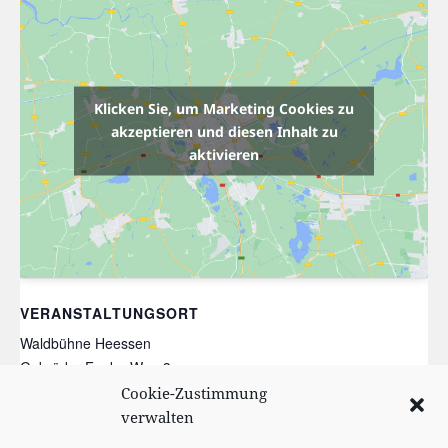
Klicken Sie, um Marketing Cookies zu
akzeptieren und diesen Inhalt zu
aktivieren
VERANSTALTUNGSORT
Waldbühne Heessen
Gebrüder-Funke-Weg 3
Hamm
,
NRW
59073
Germany
Cookie-Zustimmung
Veranstaltungsort-Website anzeigen
verwalten