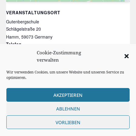
VERANSTALTUNGSORT
Gutenbergschule
Schlägelstraße 20
Hamm
,
59073
Germany
Telefon
02381/304365
Cookie-Zustimmung
Veranstaltungsort-Website anzeigen
verwalten
Wir verwenden Cookies, um unsere Website und unseren Service zu
Waffeltag und Elternfrühstück
Ausgabe der Zeugniskopien
optimieren.
AKZEPTIEREN
Cookie Richtlinie
ABLEHNEN
Impressum
VORLIEBEN
Datenschutzerklärung