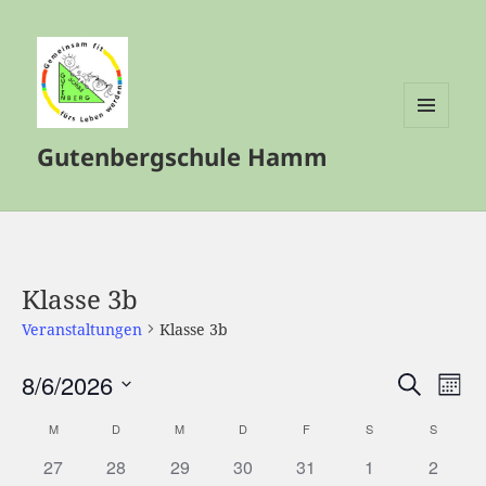
MENÜ
Gutenbergschule Hamm
UND
WIDGETS
Klasse 3b
Veranstaltungen
Klasse 3b
8/6/2026
Veranstalt
Vera
SUCHE
MON
Such-
Ansi
Datum
M
MONTAG
D
DIENSTAG
M
MITTWOCH
D
DONNERSTAG
F
FREITAG
S
SAMSTAG
S
SONNT
Kalender
und
Navi
wählen.
von
Ansichtenn
27
28
29
30
31
1
2
Veranstaltungen