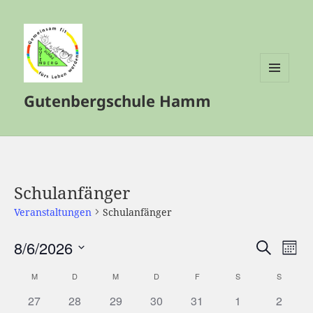
MENÜ
Gutenbergschule Hamm
UND
WIDGETS
Schulanfänger
Veranstaltungen
Schulanfänger
8/6/2026
Veranstalt
Vera
SUCHE
MON
Such-
Ansi
Datum
M
MONTAG
D
DIENSTAG
M
MITTWOCH
D
DONNERSTAG
F
FREITAG
S
SAMSTAG
S
SONNT
Kalender
und
Navi
wählen.
von
Ansichtenn
27
28
29
30
31
1
2
Veranstaltungen