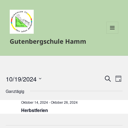
MENÜ
Gutenbergschule Hamm
UND
WIDGETS
10/19/2024
Veranstalt
Vera
SUCHE
TAG
Such-
Ansi
Datum
Ganztägig
und
Navi
wählen.
Ansichtenn
Oktober 14, 2024
-
Oktober 26, 2024
Herbstferien