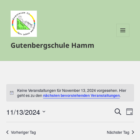
MENÜ
Gutenbergschule Hamm
UND
WIDGETS
Keine Veranstaltungen für November 13, 2024 vorgesehen. Hier
Hinweis
geht es zu den
nächsten bevorstehenden Veranstaltungen
.
11/13/2024
Veranstalt
Vera
SUCHE
TAG
Such-
Ansi
Datum
und
Navi
wählen.
Vorheriger Tag
Nächster Tag
Ansichtenn