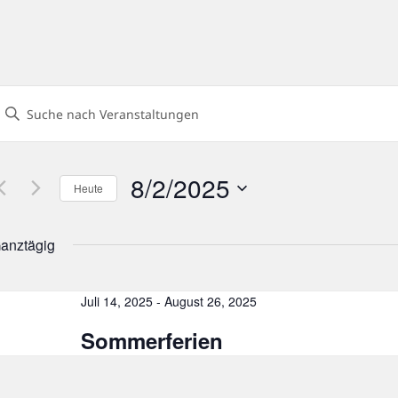
eranstaltungen
Geben
uch-
ie
und
Das
nsichtennavigation
8/2/2025
Heute
chlüsselwort.
Datum
uche
wählen.
anztägig
nach
eranstaltungen
chlüsselwort.
Juli 14, 2025
-
August 26, 2025
Sommerferien