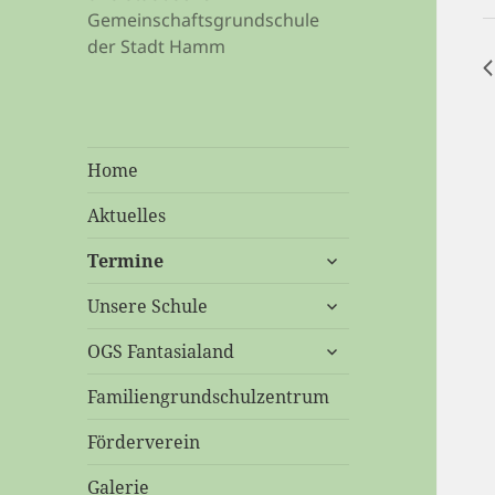
Gemeinschaftsgrundschule
der Stadt Hamm
Home
Aktuelles
untermenü
Termine
öffnen
untermenü
Unsere Schule
öffnen
untermenü
OGS Fantasialand
öffnen
Familiengrundschulzentrum
Förderverein
Galerie