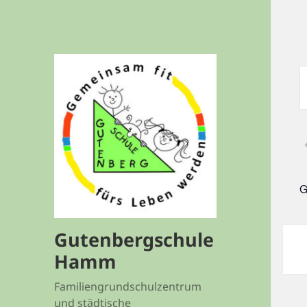
V
S
S
A
S
S
G
V
S
Gutenbergschule
Hamm
Familiengrundschulzentrum
und städtische