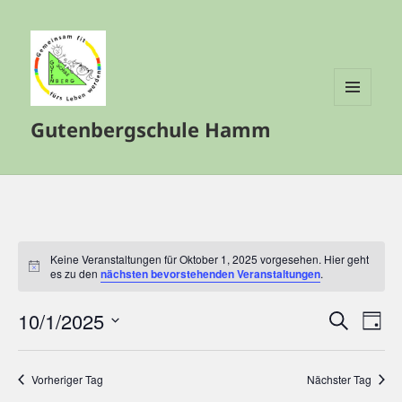
MENÜ
Gutenbergschule Hamm
UND
WIDGETS
Keine Veranstaltungen für Oktober 1, 2025 vorgesehen. Hier geht
Hinweis
es zu den
nächsten bevorstehenden Veranstaltungen
.
10/1/2025
Veranstalt
Vera
SUCHE
TAG
Such-
Ansi
Datum
und
Navi
wählen.
Vorheriger Tag
Nächster Tag
Ansichtenn