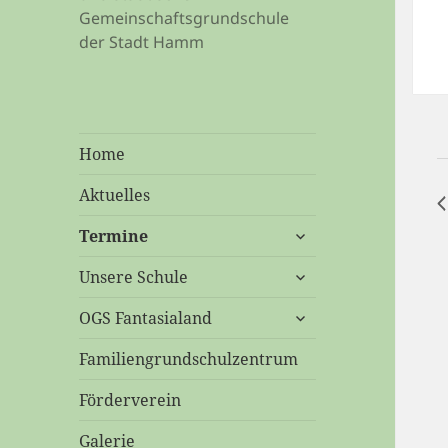
Gemeinschaftsgrundschule
der Stadt Hamm
Home
Aktuelles
untermenü
Termine
öffnen
untermenü
Unsere Schule
öffnen
untermenü
OGS Fantasialand
öffnen
Familiengrundschulzentrum
Förderverein
Galerie