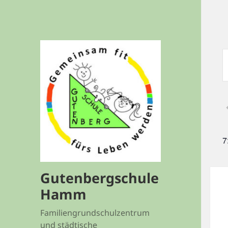
V
S
S
A
S
S
7
V
S
Gutenbergschule
Hamm
Familiengrundschulzentrum
und städtische