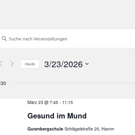
eranstaltungen
Geben
uch-
ie
und
Das
nsichtennavigation
3/23/2026
Heute
chlüsselwort.
Datum
uche
wählen.
:30
nach
eranstaltungen
chlüsselwort.
März 23 @ 7:45
-
11:15
Gesund im Mund
Gutenbergschule
Schlägelstraße 20, Hamm