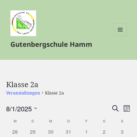
MENÜ
Gutenbergschule Hamm
UND
WIDGETS
Klasse 2a
Veranstaltungen
Klasse 2a
8/1/2025
Veranstalt
Vera
SUCHE
MON
Such-
Ansi
Datum
M
MONTAG
D
DIENSTAG
M
MITTWOCH
D
DONNERSTAG
F
FREITAG
S
SAMSTAG
S
SONNT
Kalender
und
Navi
wählen.
von
Ansichtenn
28
29
30
31
1
2
3
Veranstaltungen