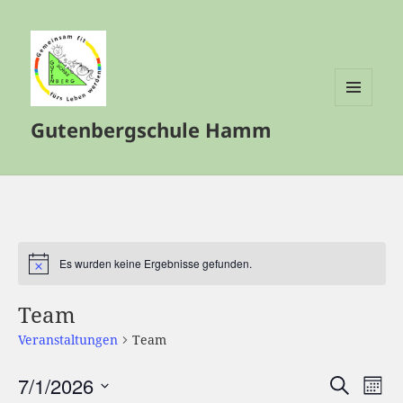
MENÜ
Gutenbergschule Hamm
UND
WIDGETS
Es wurden keine Ergebnisse gefunden.
Hinweis
Team
Veranstaltungen
Team
7/1/2026
Veranstalt
Vera
SUCHE
MON