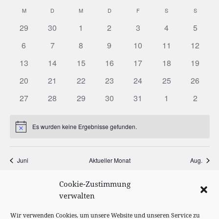
Such-
Ansi
Datum
M
MONTAG
D
DIENSTAG
M
MITTWOCH
D
DONNERSTAG
F
FREITAG
S
SAMSTAG
S
SONNT
Kalender
und
Navi
wählen.
von
Ansichtenn
29
30
1
2
3
4
5
Veranstaltungen
6
7
8
9
10
11
12
13
14
15
16
17
18
19
20
21
22
23
24
25
26
27
28
29
30
31
1
2
Es wurden keine Ergebnisse gefunden.
Hinweis
Juni
Aktueller Monat
Aug.
Cookie-Zustimmung
KALENDER ABONNIEREN
verwalten
Wir verwenden Cookies, um unsere Website und unseren Service zu