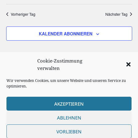
Such-
Ansi
Datum
und
Navi
wählen.
Vorheriger Tag
Nächster Tag
Ansichtenn
KALENDER ABONNIEREN
Cookie-Zustimmung
verwalten
Wir verwenden Cookies, um unsere Website und unseren Service zu
optimieren.
AKZEPTIEREN
Cookie Richtlinie
ABLEHNEN
Impressum
VORLIEBEN