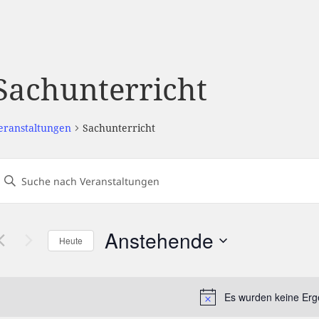
Sachunterricht
eranstaltungen
Sachunterricht
eranstaltungen
Geben
uch-
ie
und
Das
nsichtennavigation
Anstehende
Heute
chlüsselwort.
Datum
uche
wählen.
nach
Es wurden keine Erg
Hin
eranstaltungen