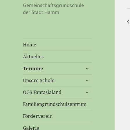
S
Gemeinschaftsgrundschule
der Stadt Hamm
Home
Aktuelles
untermenü
Termine
öffnen
untermenü
Unsere Schule
öffnen
untermenü
OGS Fantasialand
öffnen
Familiengrundschulzentrum
Förderverein
Galerie