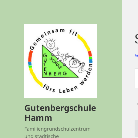
V
V
S
S
A
S
Gutenbergschule
S
Hamm
Familiengrundschulzentrum
V
und städtische