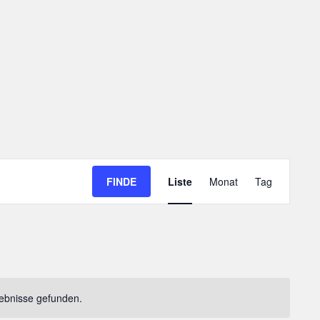
Veranstaltung
FINDE
Liste
Monat
Tag
Ansichten-
Navigation
ebnisse gefunden.
weis