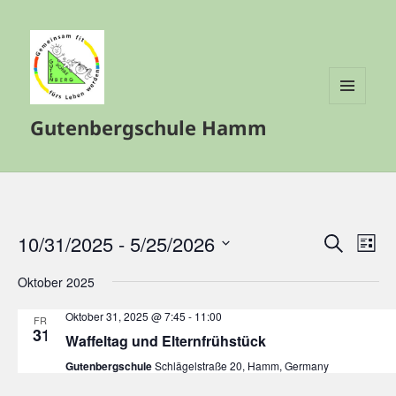
MENÜ
Gutenbergschule Hamm
UND
WIDGETS
10/31/2025
 - 
5/25/2026
Veranstalt
Vera
SUCHE
LISTE
Such-
Ansi
Datum
Oktober 2025
und
Navi
wählen.
Ansichtenn
Oktober 31, 2025 @ 7:45
-
11:00
FR.
31
Waffeltag und Elternfrühstück
Gutenbergschule
Schlägelstraße 20, Hamm, Germany