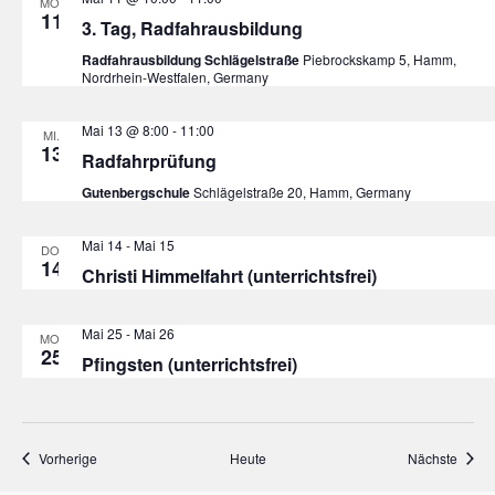
MO.
11
3. Tag, Radfahrausbildung
Radfahrausbildung Schlägelstraße
Piebrockskamp 5, Hamm,
Nordrhein-Westfalen, Germany
Mai 13 @ 8:00
-
11:00
MI.
13
Radfahrprüfung
Gutenbergschule
Schlägelstraße 20, Hamm, Germany
Mai 14
-
Mai 15
DO.
14
Christi Himmelfahrt (unterrichtsfrei)
Mai 25
-
Mai 26
MO.
25
Pfingsten (unterrichtsfrei)
Veranstaltungen
Veran
Vorherige
Heute
Nächste