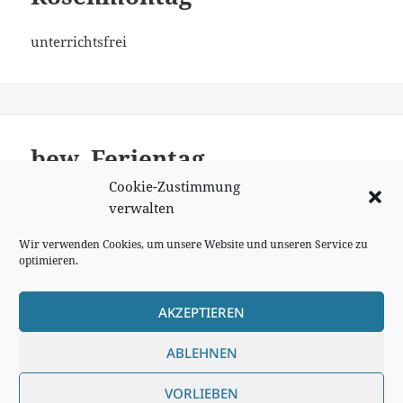
unterrichtsfrei
bew. Ferientag
Cookie-Zustimmung
unterrichtsfrei
verwalten
Wir verwenden Cookies, um unsere Website und unseren Service zu
optimieren.
Seitennummerierung
SEITE
1
der
AKZEPTIEREN
Beiträge
Nächst
Cookie Richtlinie
ABLEHNEN
Impressum
Seite
VORLIEBEN