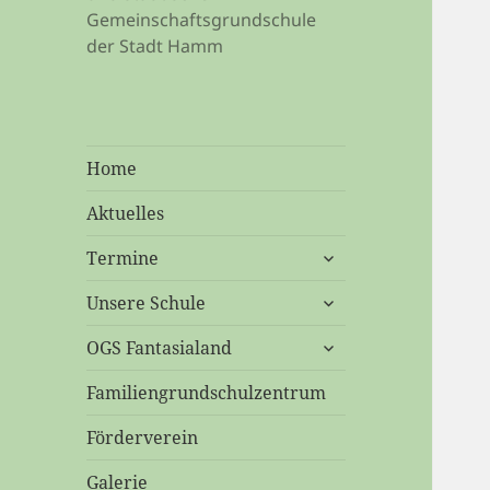
Gemeinschaftsgrundschule
der Stadt Hamm
Home
Aktuelles
untermenü
Termine
öffnen
untermenü
Unsere Schule
öffnen
untermenü
OGS Fantasialand
öffnen
Familiengrundschulzentrum
Förderverein
Galerie