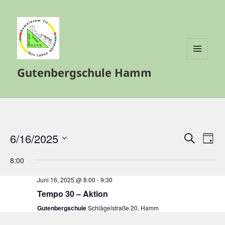
MENÜ
Gutenbergschule Hamm
UND
WIDGETS
6/16/2025
Veranstalt
Vera
SUCHE
TAG
Such-
Ansi
Datum
8:00
und
Navi
wählen.
Ansichtenn
Juni 16, 2025 @ 8:00
-
9:30
Tempo 30 – Aktion
Gutenbergschule
Schlägelstraße 20, Hamm