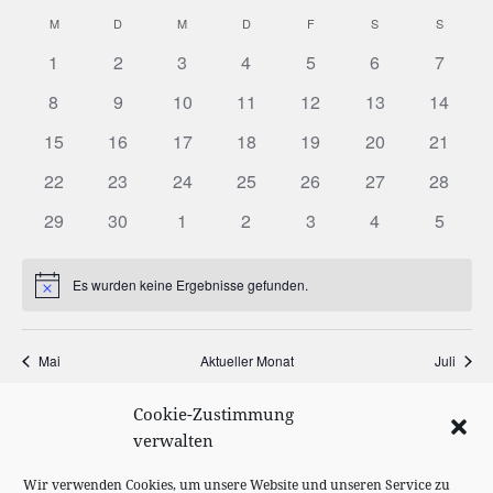
Such-
Ansi
Datum
M
MONTAG
D
DIENSTAG
M
MITTWOCH
D
DONNERSTAG
F
FREITAG
S
SAMSTAG
S
SONNT
Kalender
und
Navi
wählen.
von
Ansichtenn
1
2
3
4
5
6
7
Veranstaltungen
8
9
10
11
12
13
14
15
16
17
18
19
20
21
22
23
24
25
26
27
28
29
30
1
2
3
4
5
Es wurden keine Ergebnisse gefunden.
Hinweis
Mai
Aktueller Monat
Juli
Cookie-Zustimmung
KALENDER ABONNIEREN
verwalten
Wir verwenden Cookies, um unsere Website und unseren Service zu