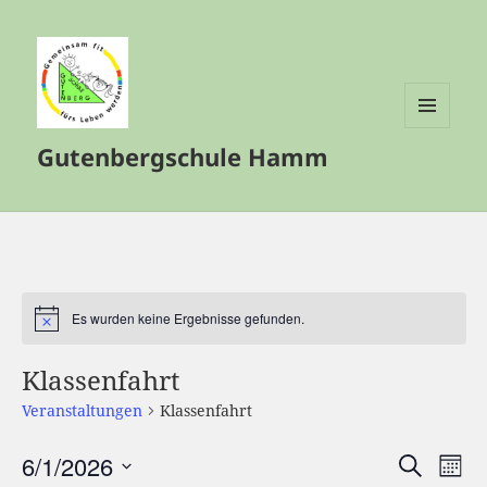
MENÜ
Gutenbergschule Hamm
UND
WIDGETS
Es wurden keine Ergebnisse gefunden.
Hinweis
Klassenfahrt
Veranstaltungen
Klassenfahrt
6/1/2026
Veranstalt
Vera
SUCHE
MON