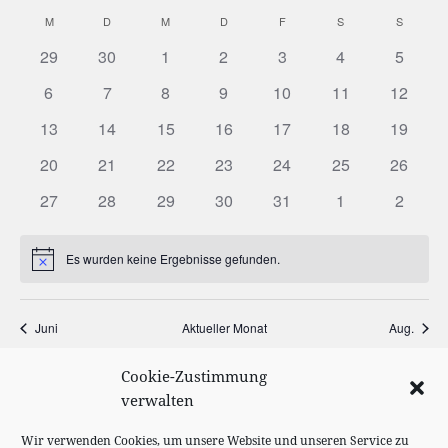
Such-
Ansi
Datum
M
MONTAG
D
DIENSTAG
M
MITTWOCH
D
DONNERSTAG
F
FREITAG
S
SAMSTAG
S
SONNT
Kalender
und
Navi
wählen.
von
Ansichtenn
29
30
1
2
3
4
5
Veranstaltungen
6
7
8
9
10
11
12
13
14
15
16
17
18
19
20
21
22
23
24
25
26
27
28
29
30
31
1
2
Es wurden keine Ergebnisse gefunden.
Hinweis
Juni
Aktueller Monat
Aug.
Cookie-Zustimmung
KALENDER ABONNIEREN
verwalten
Wir verwenden Cookies, um unsere Website und unseren Service zu