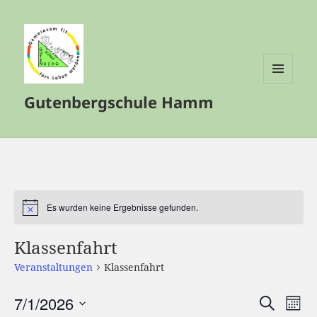
MENÜ
Gutenbergschule Hamm
UND
WIDGETS
Es wurden keine Ergebnisse gefunden.
Hinweis
Klassenfahrt
Veranstaltungen
Klassenfahrt
7/1/2026
Veranstalt
Vera
SUCHE
MON