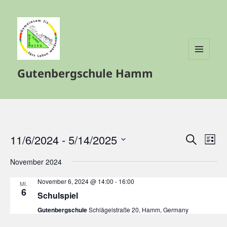
MENÜ
Gutenbergschule Hamm
UND
WIDGETS
11/6/2024
 - 
5/14/2025
Veranstalt
Vera
SUCHE
LISTE
Such-
Ansi
Datum
November 2024
und
Navi
wählen.
Ansichtenn
November 6, 2024 @ 14:00
-
16:00
MI.
6
Schulspiel
Gutenbergschule
Schlägelstraße 20, Hamm, Germany