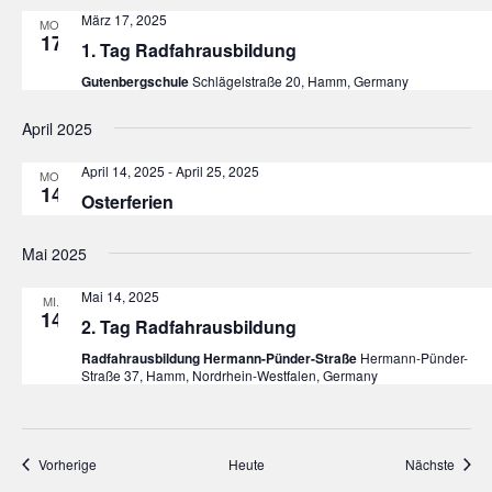
März 17, 2025
MO.
17
1. Tag Radfahrausbildung
Gutenbergschule
Schlägelstraße 20, Hamm, Germany
April 2025
April 14, 2025
-
April 25, 2025
MO.
14
Osterferien
Mai 2025
Mai 14, 2025
MI.
14
2. Tag Radfahrausbildung
Radfahrausbildung Hermann-Pünder-Straße
Hermann-Pünder-
Straße 37, Hamm, Nordrhein-Westfalen, Germany
Veranstaltungen
Veran
Vorherige
Heute
Nächste