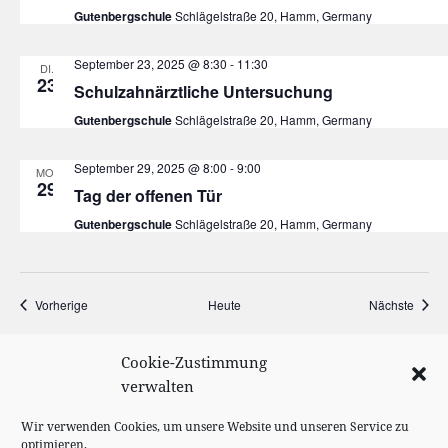
Gutenbergschule
Schlägelstraße 20, Hamm, Germany
September 23, 2025 @ 8:30
-
11:30
DI.
23
Schulzahnärztliche Untersuchung
Gutenbergschule
Schlägelstraße 20, Hamm, Germany
September 29, 2025 @ 8:00
-
9:00
MO.
29
Tag der offenen Tür
Gutenbergschule
Schlägelstraße 20, Hamm, Germany
Veranstaltungen
Veran
Vorherige
Heute
Nächste
Cookie-Zustimmung
KALENDER ABONNIEREN
verwalten
Wir verwenden Cookies, um unsere Website und unseren Service zu
optimieren.