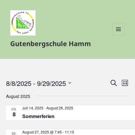
MENÜ
Gutenbergschule Hamm
UND
WIDGETS
8/8/2025
 - 
9/29/2025
Veranstalt
Vera
SUCHE
LISTE
Such-
Ansi
Datum
August 2025
und
Navi
wählen.
Ansichtenn
Juli 14, 2025
-
August 26, 2025
FR.
8
Sommerferien
August 27, 2025 @ 7:45
-
11:15
MI.