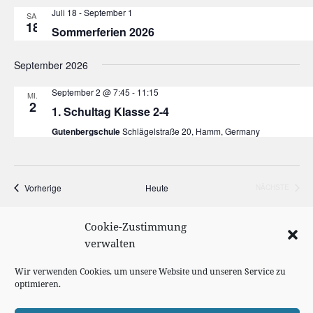
Juli 18
-
September 1
SA.
18
Sommerferien 2026
September 2026
September 2 @ 7:45
-
11:15
MI.
2
1. Schultag Klasse 2-4
Gutenbergschule
Schlägelstraße 20, Hamm, Germany
Veranstaltungen
Vorherige
Heute
NÄCHSTE
VERANSTA
Cookie-Zustimmung
KALENDER ABONNIEREN
verwalten
Wir verwenden Cookies, um unsere Website und unseren Service zu
optimieren.