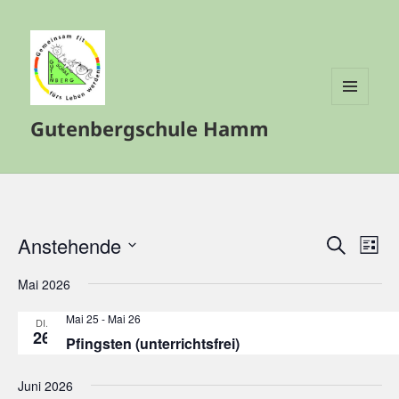
MENÜ
Gutenbergschule Hamm
UND
WIDGETS
Anstehende
Veranstalt
Vera
SUCHE
LISTE
Such-
Ansi
Datum
Mai 2026
und
Navi
wählen.
Ansichtenn
Mai 25
-
Mai 26
DI.
26
Pfingsten (unterrichtsfrei)
Juni 2026