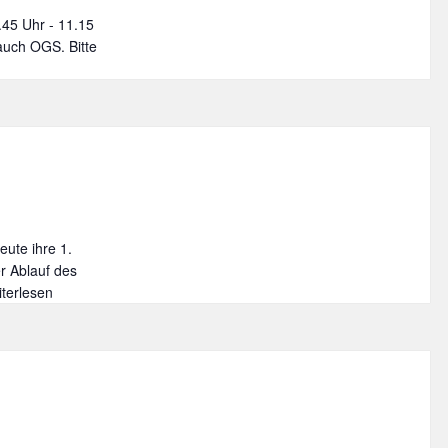
7.45 Uhr - 11.15
 auch OGS. Bitte
eute ihre 1.
er Ablauf des
nschulungsfeier
iterlesen