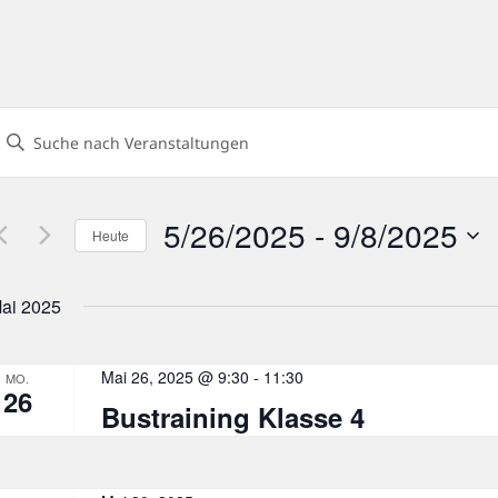
eranstaltungen
Geben
uch-
ie
und
Das
nsichtennavigation
5/26/2025
 - 
9/8/2025
Heute
chlüsselwort.
Datum
uche
wählen.
ai 2025
nach
eranstaltungen
chlüsselwort.
Mai 26, 2025 @ 9:30
-
11:30
MO.
26
Bustraining Klasse 4