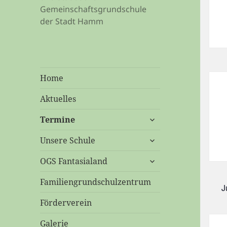
Gemeinschaftsgrundschule
der Stadt Hamm
Home
Aktuelles
untermenü
Termine
öffnen
untermenü
Unsere Schule
öffnen
untermenü
OGS Fantasialand
öffnen
Familiengrundschulzentrum
J
Förderverein
Galerie