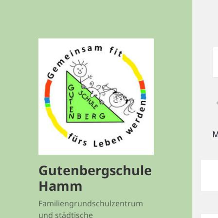
V
S
S
A
S
S
M
V
S
Gutenbergschule
Hamm
Familiengrundschulzentrum
und städtische