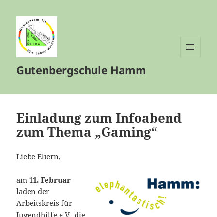
MENÜ
Gutenbergschule Hamm
UND
WIDGETS
Einladung zum Infoabend
zum Thema „Gaming“
Liebe Eltern,
am
11. Februar
laden der
Arbeitskreis für
Jugendhilfe e.V., die