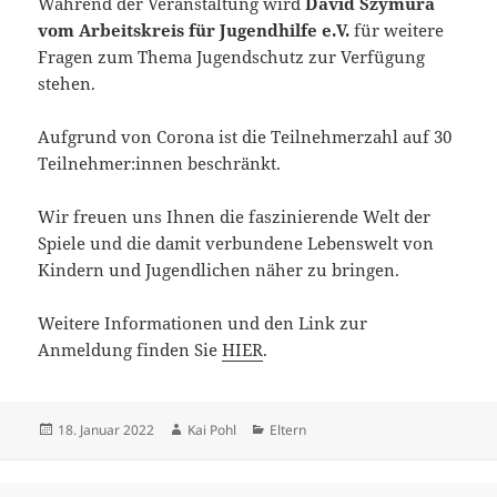
Während der Veranstaltung wird
David Szymura
vom Arbeitskreis für Jugendhilfe e.V.
für weitere
Fragen zum Thema Jugendschutz zur Verfügung
stehen.
Aufgrund von Corona ist die Teilnehmerzahl auf 30
Teilnehmer:innen beschränkt.
Wir freuen uns Ihnen die faszinierende Welt der
Spiele und die damit verbundene Lebenswelt von
Kindern und Jugendlichen näher zu bringen.
Weitere Informationen und den Link zur
Anmeldung finden Sie
HIER
.
Veröffentlicht
Autor
Kategorien
18. Januar 2022
Kai Pohl
Eltern
am
Beitragsnavigation
VORHERIGER