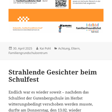
Veröffentlicht
Autor
Kategorien
30. April 2025
Kai Pohl
Achtung
,
Eltern
,
am
Familiengrundschulzentrum
Strahlende Gesichter beim
Schulfest
Endlich war es wieder soweit – nachdem das
Schulfest der Gutenbergschule im Herbst
witterungsbedingt verschoben werden musste,
durfte am Donnerstag, den 13.02. wieder