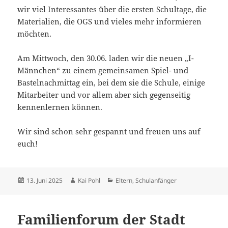
wir viel Interessantes über die ersten Schultage, die
Materialien, die OGS und vieles mehr informieren
möchten.
Am Mittwoch, den 30.06. laden wir die neuen „I-
Männchen“ zu einem gemeinsamen Spiel- und
Bastelnachmittag ein, bei dem sie die Schule, einige
Mitarbeiter und vor allem aber sich gegenseitig
kennenlernen können.
Wir sind schon sehr gespannt und freuen uns auf
euch!
Veröffentlicht
Autor
Kategorien
13. Juni 2025
Kai Pohl
Eltern
,
Schulanfänger
am
Familienforum der Stadt