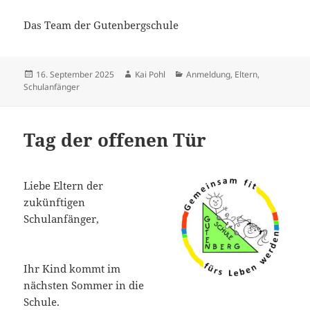
Das Team der Gutenbergschule
Veröffentlicht
Autor
Kategorien
16. September 2025
Kai Pohl
Anmeldung
,
Eltern
,
am
Schulanfänger
Tag der offenen Tür
Liebe Eltern der
zukünftigen
Schulanfänger,
Ihr Kind kommt im
nächsten Sommer in die
Schule.