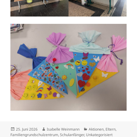
Veröffentlicht
Autor
Kategorien
25. Juni 2026
Isabelle Weinmann
Aktionen
,
Eltern
,
am
Familiengrundschulzentrum
,
Schulanfänger
,
Unkategorisiert