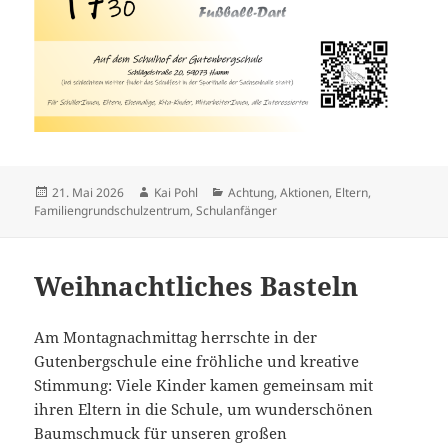
Veröffentlicht
Autor
Kategorien
21. Mai 2026
Kai Pohl
Achtung
,
Aktionen
,
Eltern
,
am
Familiengrundschulzentrum
,
Schulanfänger
Weihnachtliches Basteln
Am Montagnachmittag herrschte in der
Gutenbergschule eine fröhliche und kreative
Stimmung: Viele Kinder kamen gemeinsam mit
ihren Eltern in die Schule, um wunderschönen
Baumschmuck für unseren großen