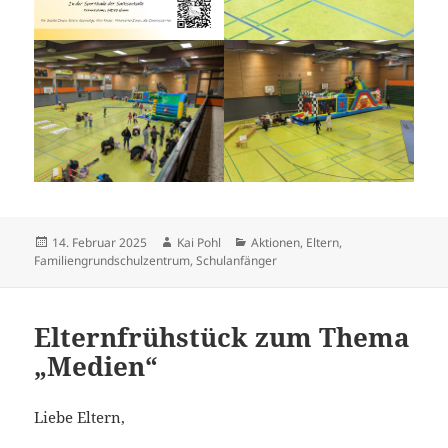
Veröffentlicht
Autor
Kategorien
14. Februar 2025
Kai Pohl
Aktionen
,
Eltern
,
am
Familiengrundschulzentrum
,
Schulanfänger
Elternfrühstück zum Thema
„Medien“
Liebe Eltern,