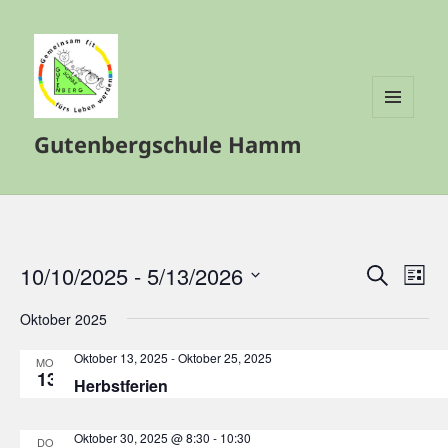
MENÜ
Gutenbergschule Hamm
UND
WIDGETS
10/10/2025
 - 
5/13/2026
Veranstalt
Vera
SUCHE
LISTE
Such-
Ansi
Datum
Oktober 2025
und
Navi
wählen.
Ansichtenn
Oktober 13, 2025
-
Oktober 25, 2025
MO.
13
Herbstferien
Oktober 30, 2025 @ 8:30
-
10:30
DO.