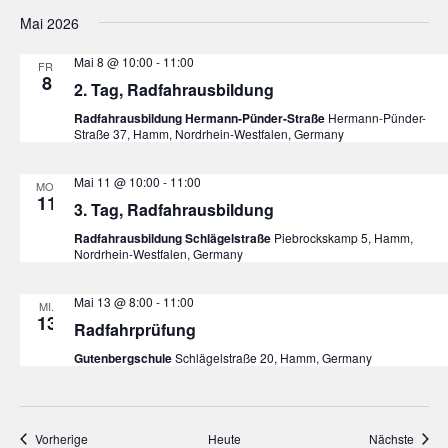
Mai 2026
Mai 8 @ 10:00
-
11:00
FR.
8
2. Tag, Radfahrausbildung
Radfahrausbildung Hermann-Pünder-Straße
Hermann-Pünder-
Straße 37, Hamm, Nordrhein-Westfalen, Germany
Mai 11 @ 10:00
-
11:00
MO.
11
3. Tag, Radfahrausbildung
Radfahrausbildung Schlägelstraße
Piebrockskamp 5, Hamm,
Nordrhein-Westfalen, Germany
Mai 13 @ 8:00
-
11:00
MI.
13
Radfahrprüfung
Gutenbergschule
Schlägelstraße 20, Hamm, Germany
Veranstaltungen
Veran
Vorherige
Heute
Nächste