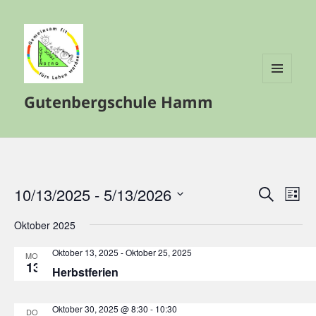
MENÜ
Gutenbergschule Hamm
UND
WIDGETS
10/13/2025
 - 
5/13/2026
Veranstalt
Vera
SUCHE
LISTE
Such-
Ansi
Datum
Oktober 2025
und
Navi
wählen.
Ansichtenn
Oktober 13, 2025
-
Oktober 25, 2025
MO.
13
Herbstferien
Oktober 30, 2025 @ 8:30
-
10:30
DO.