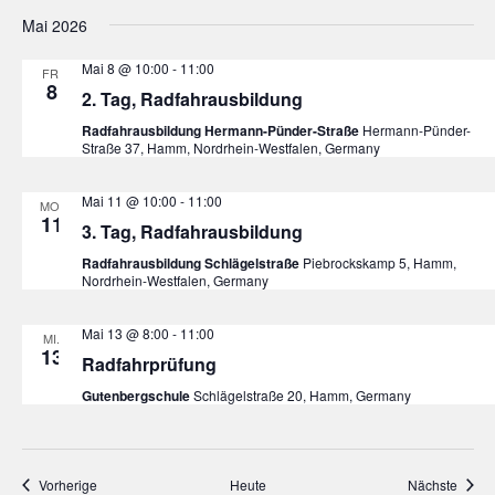
Mai 2026
Mai 8 @ 10:00
-
11:00
FR.
8
2. Tag, Radfahrausbildung
Radfahrausbildung Hermann-Pünder-Straße
Hermann-Pünder-
Straße 37, Hamm, Nordrhein-Westfalen, Germany
Mai 11 @ 10:00
-
11:00
MO.
11
3. Tag, Radfahrausbildung
Radfahrausbildung Schlägelstraße
Piebrockskamp 5, Hamm,
Nordrhein-Westfalen, Germany
Mai 13 @ 8:00
-
11:00
MI.
13
Radfahrprüfung
Gutenbergschule
Schlägelstraße 20, Hamm, Germany
Veranstaltungen
Veran
Vorherige
Heute
Nächste