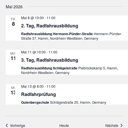
Mai 2026
Mai 8 @ 10:00
-
11:00
FR.
8
2. Tag, Radfahrausbildung
Radfahrausbildung Hermann-Pünder-Straße
Hermann-Pünder-
Straße 37, Hamm, Nordrhein-Westfalen, Germany
Mai 11 @ 10:00
-
11:00
MO.
11
3. Tag, Radfahrausbildung
Radfahrausbildung Schlägelstraße
Piebrockskamp 5, Hamm,
Nordrhein-Westfalen, Germany
Mai 13 @ 8:00
-
11:00
MI.
13
Radfahrprüfung
Gutenbergschule
Schlägelstraße 20, Hamm, Germany
Veranstaltungen
Veran
Vorherige
Heute
Nächste