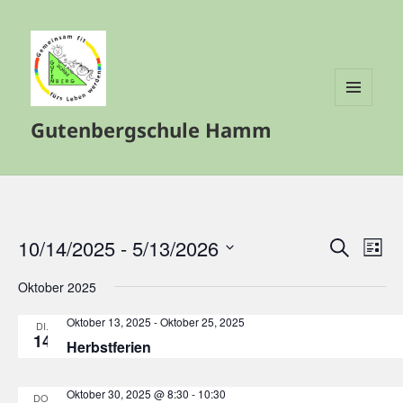
MENÜ
Gutenbergschule Hamm
UND
WIDGETS
10/14/2025
 - 
5/13/2026
Veranstalt
Vera
SUCHE
LISTE
Such-
Ansi
Datum
Oktober 2025
und
Navi
wählen.
Ansichtenn
Oktober 13, 2025
-
Oktober 25, 2025
DI.
14
Herbstferien
Oktober 30, 2025 @ 8:30
-
10:30
DO.