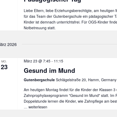
Liebe Eltern, liebe Erziehungsberechtigte, am heutigen M
für das Team der Gutenbergschule ein pädagogischer Tag
Kinder ist demnach unterrichtsfrei. Für OGS-Kinder finde
Notbetreuung statt.
ärz 2026
März 23 @ 7:45
-
11:15
MO.
23
Gesund im Mund
Gutenbergschule
Schlägelstraße 20, Hamm, Germany
Am heutigen Montag findet für die Kinder der Klassen 3
Zahnprophylaxeprogramm "Gesund im Mund" statt. Im 
Doppelstunde lernen die Kinder, wie Zahnpflege am best
…
Gesund
weiterlesen
im