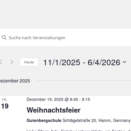
eranstaltungen
Geben
uch-
ie
und
Das
nsichtennavigation
11/1/2025
 - 
6/4/2026
Heute
chlüsselwort.
Datum
uche
wählen.
ezember 2025
nach
eranstaltungen
chlüsselwort.
Dezember 19, 2025 @ 8:45
-
9:15
FR.
19
Weihnachtsfeier
Gutenbergschule
Schlägelstraße 20, Hamm, Germany