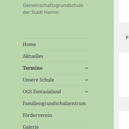
Gemeinschaftsgrundschule
der Stadt Hamm
F
Home
Aktuelles
untermenü
Termine
öffnen
untermenü
Unsere Schule
öffnen
untermenü
OGS Fantasialand
öffnen
Familiengrundschulzentrum
Förderverein
Galerie