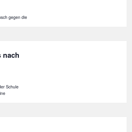
usch gegen die
s nach
der Schule
ine