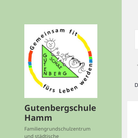
V
S
S
A
S
S
D
V
S
Gutenbergschule
Hamm
Familiengrundschulzentrum
und städtische