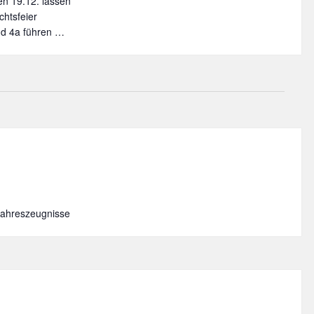
en 19.12. lassen
htsfeier
nd 4a führen …
Weihnachtsfeier
bjahreszeugnisse