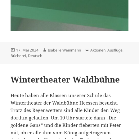
Veröffentlicht
Autor
Kategorien
17. Mai 2024
Isabelle Weinmann
Aktionen
,
Ausflüge
,
am
Bücherei
,
Deutsch
Wintertheater Waldbühne
Heute haben alle Klassen unserer Schule das
Wintertheater der Waldbühne Heessen besucht.
Trotz des Regenwetters sind alle Kinder den Weg
dorthin gelaufen. Um 10 Uhr startete dann „Die
goldene Gans“ und die Kinder fieberten mit Peter
mit, ob er alle ihm vom König aufgetragenen