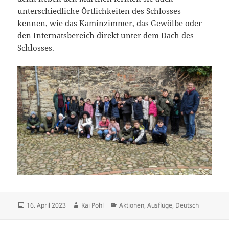
unterschiedliche Örtlichkeiten des Schlosses
kennen, wie das Kaminzimmer, das Gewölbe oder
den Internatsbereich direkt unter dem Dach des
Schlosses.
Veröffentlicht
Autor
Kategorien
16. April 2023
Kai Pohl
Aktionen
,
Ausflüge
,
Deutsch
am