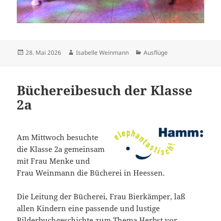
Veröffentlicht
Autor
Kategorien
28. Mai 2026
Isabelle Weinmann
Ausflüge
am
Büchereibesuch der Klasse
2a
Am Mittwoch besuchte
die Klasse 2a gemeinsam
mit Frau Menke und
Frau Weinmann die Bücherei in Heessen.
Die Leitung der Bücherei, Frau Bierkämper, laß
allen Kindern eine passende und lustige
Bilderbuchgeschichte zum Thema Herbst vor.