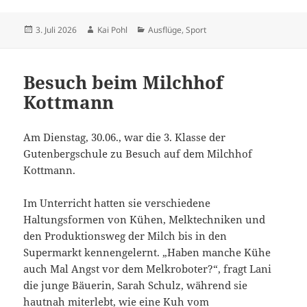
Veröffentlicht
Autor
Kategorien
3. Juli 2026
Kai Pohl
Ausflüge
,
Sport
am
Besuch beim Milchhof
Kottmann
Am Dienstag, 30.06., war die 3. Klasse der
Gutenbergschule zu Besuch auf dem Milchhof
Kottmann.
Im Unterricht hatten sie verschiedene
Haltungsformen von Kühen, Melktechniken und
den Produktionsweg der Milch bis in den
Supermarkt kennengelernt. „Haben manche Kühe
auch Mal Angst vor dem Melkroboter?“, fragt Lani
die junge Bäuerin, Sarah Schulz, während sie
hautnah miterlebt, wie eine Kuh vom