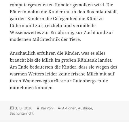
computergesteuerten Roboter gemolken wird. Die
Bäuerin nahm die Kinder mit in den Boxenlaufstall,
gab den Kindern die Gelegenheit die Kühe zu
füttern und zu streicheln und vermittelte
Wissenswertes zur Ernährung, zur Zucht und zur
modernen Milchtechnik der Tiere.
Anschaulich erfuhren die Kinder, was es alles
braucht bis die Milch im großen Kühltank landet.
Am Ende bedauerten die Kinder, dass sie wegen des
warmen Wetters leider keine frische Milch mit auf
ihren Wanderweg zurück zur Gutenbergschule
mitnehmen konnten.
Veröffentlicht
Autor
Kategorien
3. Juli 2026
Kai Pohl
Aktionen
,
Ausflüge
,
am
Sachunterricht