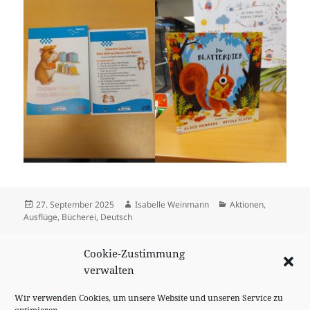
Veröffentlicht
Autor
Kategorien
27. September 2025
Isabelle Weinmann
Aktionen
,
am
Ausflüge
,
Bücherei
,
Deutsch
Beitragsnavigation
Cookie-Zustimmung
VORHERIGER
Schulanmeldung
Vorheriger
verwalten
Beitrag:
Wir verwenden Cookies, um unsere Website und unseren Service zu
NÄCHSTER