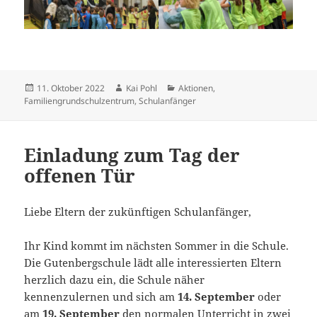
Veröffentlicht
Autor
Kategorien
11. Oktober 2022
Kai Pohl
Aktionen
,
am
Familiengrundschulzentrum
,
Schulanfänger
Einladung zum Tag der
offenen Tür
Liebe Eltern der zukünftigen Schulanfänger,
Ihr Kind kommt im nächsten Sommer in die Schule.
Die Gutenbergschule lädt alle interessierten Eltern
herzlich dazu ein, die Schule näher
kennenzulernen und sich am
14. September
oder
am
19. September
den normalen Unterricht in zwei