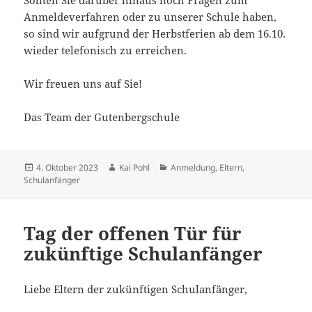
Sollten Sie darüber hinaus noch Fragen zum
Anmeldeverfahren oder zu unserer Schule haben,
so sind wir aufgrund der Herbstferien ab dem 16.10.
wieder telefonisch zu erreichen.
Wir freuen uns auf Sie!
Das Team der Gutenbergschule
Veröffentlicht
Autor
Kategorien
4. Oktober 2023
Kai Pohl
Anmeldung
,
Eltern
,
am
Schulanfänger
Tag der offenen Tür für
zukünftige Schulanfänger
Liebe Eltern der zukünftigen Schulanfänger,