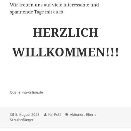
Wir freuen uns auf viele interessante und
spannende Tage mit euch.
HERZLICH
WILLKOMMEN!!!
Quelle: wa-online.de
Veröffentlicht
Autor
Kategorien
8. August 2023
Kai Pohl
Aktionen
,
Eltern
,
am
Schulanfänger