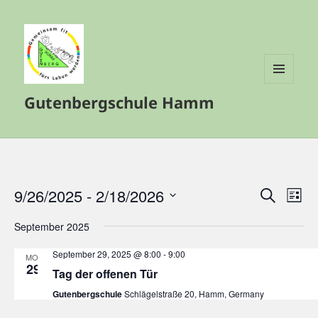
MENÜ
Gutenbergschule Hamm
UND
WIDGETS
9/26/2025
 - 
2/18/2026
Veranstalt
Vera
SUCHE
LISTE
Such-
Ansi
Datum
September 2025
und
Navi
wählen.
Ansichtenn
September 29, 2025 @ 8:00
-
9:00
MO.
29
Tag der offenen Tür
Gutenbergschule
Schlägelstraße 20, Hamm, Germany