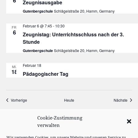
6
Zeugnisausgabe
Gutenbergschule
Schlägelstraße 20, Hamm, Germany
Februar 6 @ 7:45
-
10:30
FR.
6
Zeugnistag: Unterrichtsschluss nach der 3.
Stunde
Gutenbergschule
Schlägelstraße 20, Hamm, Germany
Februar 18
MI.
18
Pädagogischer Tag
Veranstaltungen
Veran
Vorherige
Heute
Nächste
Cookie-Zustimmung
KALENDER ABONNIEREN
verwalten
Wir verwenden Cookies, um unsere Website und unseren Service zu