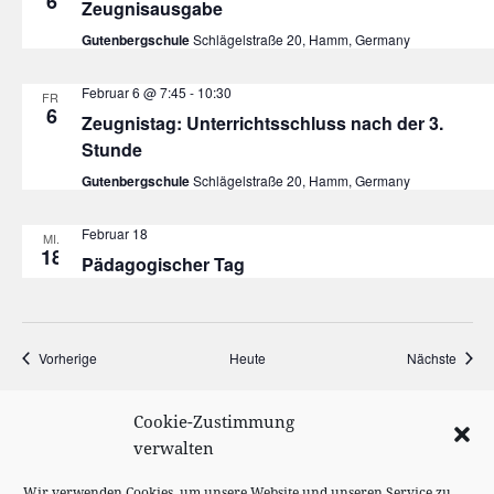
6
Zeugnisausgabe
Gutenbergschule
Schlägelstraße 20, Hamm, Germany
Februar 6 @ 7:45
-
10:30
FR.
6
Zeugnistag: Unterrichtsschluss nach der 3.
Stunde
Gutenbergschule
Schlägelstraße 20, Hamm, Germany
Februar 18
MI.
18
Pädagogischer Tag
Veranstaltungen
Veran
Vorherige
Heute
Nächste
Cookie-Zustimmung
KALENDER ABONNIEREN
verwalten
Wir verwenden Cookies, um unsere Website und unseren Service zu