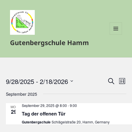
MENÜ
Gutenbergschule Hamm
UND
WIDGETS
9/28/2025
 - 
2/18/2026
Veranstalt
Vera
SUCHE
LISTE
Such-
Ansi
Datum
September 2025
und
Navi
wählen.
Ansichtenn
September 29, 2025 @ 8:00
-
9:00
MO.
29
Tag der offenen Tür
Gutenbergschule
Schlägelstraße 20, Hamm, Germany