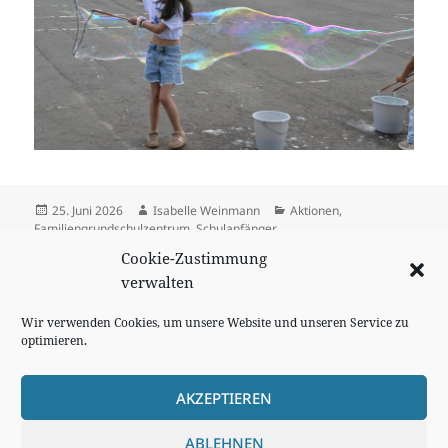
Veröffentlicht
Autor
Kategorien
25. Juni 2026
Isabelle Weinmann
Aktionen
,
am
Familiengrundschulzentrum
,
Schulanfänger
Cookie-Zustimmung
Beitragsnavigation
verwalten
VORHERIGER
Frühlingssingen
Vorheriger
Wir verwenden Cookies, um unsere Website und unseren Service zu
Beitrag:
optimieren.
NÄCHSTER
Zu Fuß zur Schule
Nächster
AKZEPTIEREN
Beitrag:
Cookie Richtlinie
ABLEHNEN