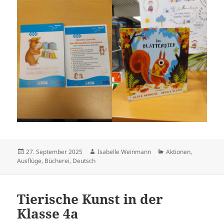
Veröffentlicht
Autor
Kategorien
27. September 2025
Isabelle Weinmann
Aktionen
,
am
Ausflüge
,
Bücherei
,
Deutsch
Tierische Kunst in der
Klasse 4a