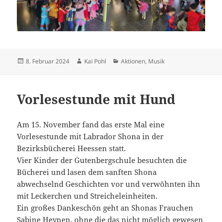
Veröffentlicht
Autor
Kategorien
8. Februar 2024
Kai Pohl
Aktionen
,
Musik
am
Vorlesestunde mit Hund
Am 15. November fand das erste Mal eine
Vorlesestunde mit Labrador Shona in der
Bezirksbücherei Heessen statt.
Vier Kinder der Gutenbergschule besuchten die
Bücherei und lasen dem sanften Shona
abwechselnd Geschichten vor und verwöhnten ihn
mit Leckerchen und Streicheleinheiten.
Ein großes Dankeschön geht an Shonas Frauchen
Sabine Heynen, ohne die das nicht möglich gewesen