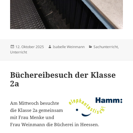
Veröffentlicht
Autor
Kategorien
12. Oktober 2025
Isabelle Weinmann
Sachunterricht
,
am
Unterricht
Büchereibesuch der Klasse
2a
Am Mittwoch besuchte
die Klasse 2a gemeinsam
mit Frau Menke und
Frau Weinmann die Bücherei in Heessen.