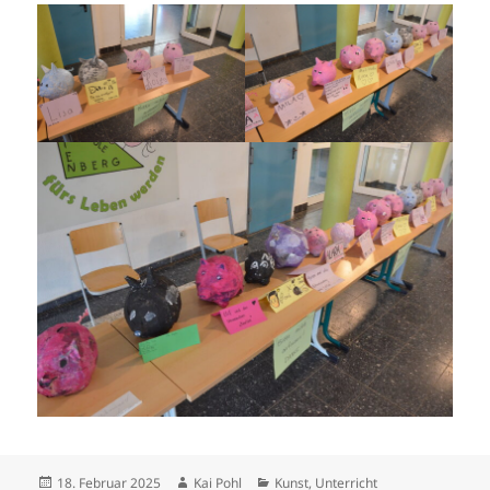
Veröffentlicht
Autor
Kategorien
18. Februar 2025
Kai Pohl
Kunst
,
Unterricht