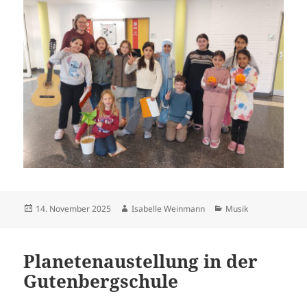
Veröffentlicht
Autor
Kategorien
14. November 2025
Isabelle Weinmann
Musik
am
Planetenaustellung in der
Gutenbergschule