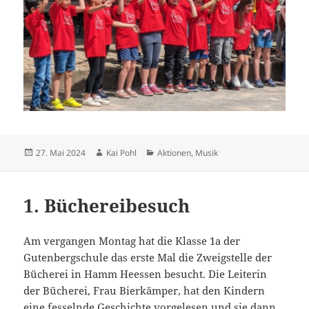
Veröffentlicht
Autor
Kategorien
27. Mai 2024
Kai Pohl
Aktionen
,
Musik
am
1. Büchereibesuch
Am vergangen Montag hat die Klasse 1a der
Gutenbergschule das erste Mal die Zweigstelle der
Bücherei in Hamm Heessen besucht. Die Leiterin
der Bücherei, Frau Bierkämper, hat den Kindern
eine fesselnde Geschichte vorgelesen und sie dann