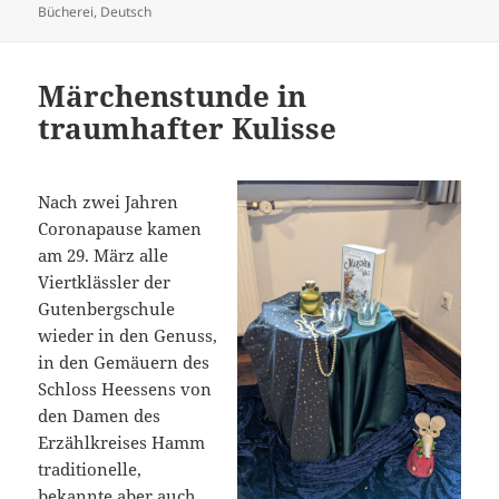
am
Bücherei
,
Deutsch
Märchenstunde in
traumhafter Kulisse
Nach zwei Jahren
Coronapause kamen
am 29. März alle
Viertklässler der
Gutenbergschule
wieder in den Genuss,
in den Gemäuern des
Schloss Heessens von
den Damen des
Erzählkreises Hamm
traditionelle,
bekannte aber auch