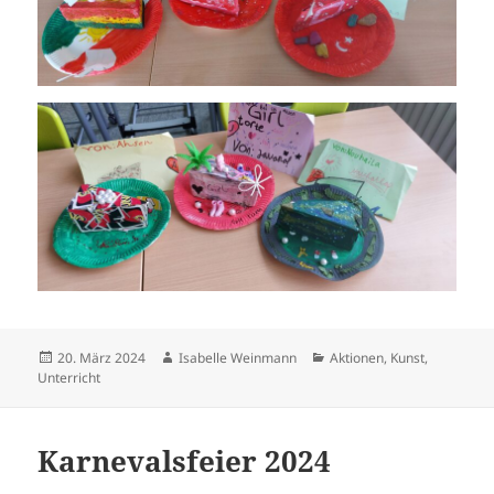
Veröffentlicht
Autor
Kategorien
20. März 2024
Isabelle Weinmann
Aktionen
,
Kunst
,
am
Unterricht
Karnevalsfeier 2024